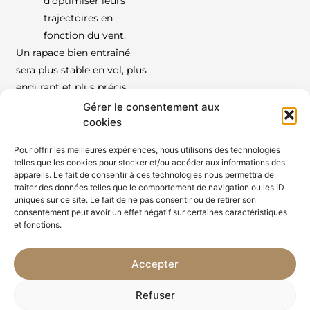
d’optimiser leurs
trajectoires en
fonction du vent.
Un rapace bien entraîné
sera plus stable en vol, plus
endurant et plus précis
dans ses interventions, ce
Gérer le consentement aux
qui augmente
cookies
considérablement
Pour offrir les meilleures expériences, nous utilisons des technologies
l’efficacité de nos missions
telles que les cookies pour stocker et/ou accéder aux informations des
d’effarouchement.
appareils. Le fait de consentir à ces technologies nous permettra de
traiter des données telles que le comportement de navigation ou les ID
Un
uniques sur ce site. Le fait de ne pas consentir ou de retirer son
consentement peut avoir un effet négatif sur certaines caractéristiques
entraînement
et fonctions.
pour une
Accepter
efficacité
Refuser