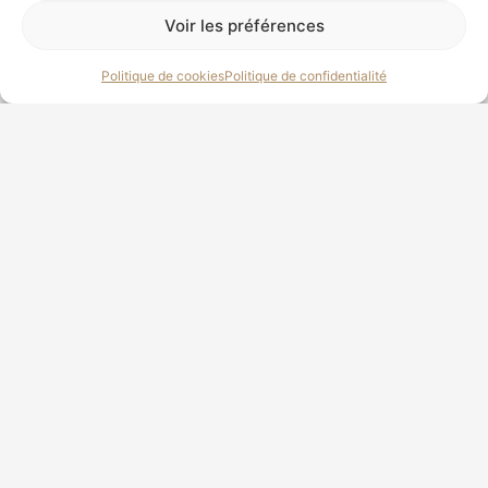
maximale
Voir les préférences
sur le
terrain
Politique de cookies
Politique de confidentialité
Grâce à ces exercices, nos
buses de Harris sont prêtes
à intervenir sur tous types
de sites et contre
différentes espèces de
nuisibles. Nous utilisons
ces rapaces pour
l’effarouchement de :
Corbeaux
: présents en
milieu rural et urbain, ils
causent des nuisances
sonores et sanitaires.
Étourneaux
: en grands