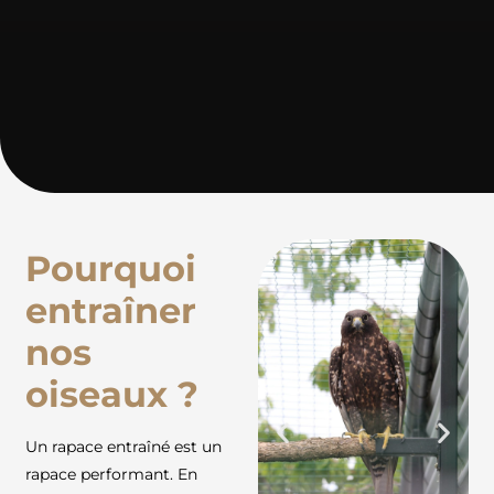
Pourquoi
entraîner
nos
oiseaux ?
Un rapace entraîné est un
rapace performant. En