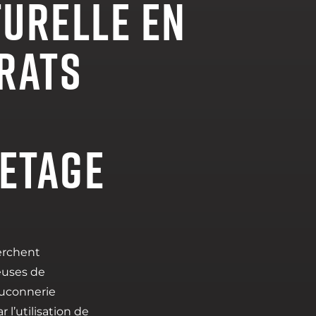
TURELLE EN
 RATS
ETAGE
herchent
ueuses de
auconnerie
 l’utilisation de