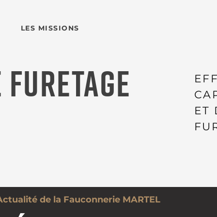
LES MISSIONS
 FURETAGE
EF
CA
ET
FU
Actualité de la Fauconnerie MARTEL