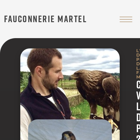
FAUCONNERIE MARTEL
L
L
F